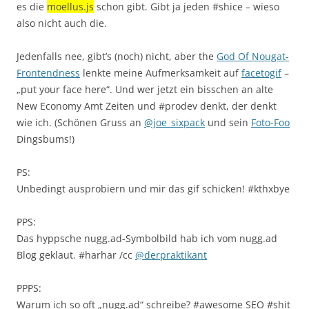
es die
moellus.js
schon gibt. Gibt ja jeden #shice – wieso
also nicht auch die.
Jedenfalls nee, gibt’s (noch) nicht, aber the
God Of Nougat-
Frontendness
lenkte meine Aufmerksamkeit auf
facetogif
–
„put your face here“. Und wer jetzt ein bisschen an alte
New Economy Amt Zeiten und #prodev denkt, der denkt
wie ich. (Schönen Gruss an
@joe_sixpack
und sein
Foto-Foo
Dingsbums!)
PS:
Unbedingt ausprobiern und mir das gif schicken! #kthxbye
PPS:
Das hyppsche nugg.ad-Symbolbild hab ich vom nugg.ad
Blog geklaut. #harhar /cc
@derpraktikant
PPPS:
Warum ich so oft „nugg.ad“ schreibe? #awesome SEO #shit