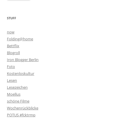
STUFF
now
Folding@home
Bettflix
Blogroll
Iron Blogger Berlin
Foto
Kostenloskultur
Lesen
Lesezeichen
Moellus
schöne Filme
Wochenrückblicke
POTUS #fcktrmp