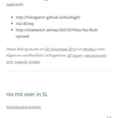
natürlich!
http://hdragomir.github.io/facetogif/
/via @ziep
http://slowtwitch.de/wp/2007/07/foto-foo-flickr-
upload/
Dieser Beitrag wurde am
20. November 2013
von
Moellus
unter
Allgemein veröffentlicht. Schlagwörter:
gif
,
jquery
,
new economy
amt
,
nugg.ad
,
prodev
.
nix mit over in SL
Schreibe eine Antwort