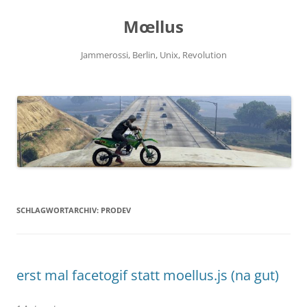
Zum
Inhalt
Mœllus
springen
Jammerossi, Berlin, Unix, Revolution
SCHLAGWORTARCHIV:
PRODEV
erst mal facetogif statt moellus.js (na gut)