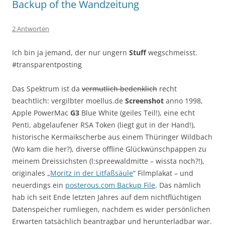
Backup of the Wandzeitung
2 Antworten
Ich bin ja jemand, der nur ungern
Stuff
wegschmeisst.
#transparentposting
Das Spektrum ist da
vermutlich bedenklich
recht
beachtlich: vergilbter moellus.de
Screenshot
anno 1998,
Apple PowerMac
G3
Blue White (geiles Teil!), eine echt
Penti, abgelaufener RSA Token (liegt gut in der Hand!),
historische Kermaikscherbe aus einem Thüringer Wildbach
(Wo kam die her?), diverse offline Glückwünschpappen zu
meinem Dreissichsten (l:spreewaldmitte – wissta noch?!),
originales „
Moritz in der Litfaßsäule
“ Filmplakat – und
neuerdings ein
posterous.com Backup File
. Das nämlich
hab ich seit Ende letzten Jahres auf dem nichtflüchtigen
Datenspeicher rumliegen, nachdem es wider persönlichen
Erwarten tatsächlich beantragbar und herunterladbar war.