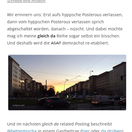
Schreibe eine Antwort
Wir erinnern uns: Erst aufs hyppsche Posterous verlassen,
dann vom hyppschen Posterous verlassen sprich
abgeschaltet worden, danach – nüscht. Und dabei mochte
mag ich meine
gleich da
Reihe sogar selbst ein bisschen.
Und deshalb wird die
ASAP
demnächst re-etabliert.
Und im nächsten
gleich da
related Posting beschreibt
@betonmischa
in einem Gastbeitrag (
hier
oder
da drüben
),