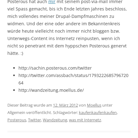
Posterous hat auch
mir
mit seinem post-via-mail immer
viel Spass gemacht, bis ich Ende letzten Jahres beschloss,
mich vollendes meiner Drupal-Dampfmaschinen zu
widmen. Und der eine oder andere im Bekanntenkreis
würde heute vielleicht noch immer nicht bloggen bzw.
Unterwegs-Content ins Internetz reinpusten, wenn ich
nicht so penetrant mit dem hyppschen Posterous genervt
hätte. :)
http://sachin.posterous.com/twitter
http://twitter.com/assbach/status/1793222685796720
64
http://wandzeitung.moellus.de/
Dieser Beitrag wurde am
12. März 2012
von
Moellus
unter
Allgemein veröffentlicht. Schlagwörter:
kaufenkaufenkaufen
,
Posterous
,
Twitter
,
Wandzeitung
,
was mit Internetz
.