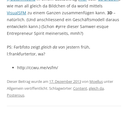
wie man all gleich da Bildchen of da world mittels
VisualSFM
zu einem Ganzen zusammenfügen kann.
3D
–
natürlich. (Und anschliessend ein Geschäftsmodell daraus
entwickeln kann.) (Schon #yrre dieser Samwer-esque
Entrepreneur Spirit meinerseits, mmh?)
PS: Farbfoto zeigt
gleich da
von jestern früh,
l:frankfurtertor, wa?
http://ccwu.me/vsfm/
Dieser Beitrag wurde am
17. Dezember 2013
von
Moellus
unter
Allgemein veröffentlicht. Schlagwörter:
Content
,
gleich da
,
Posterous
.