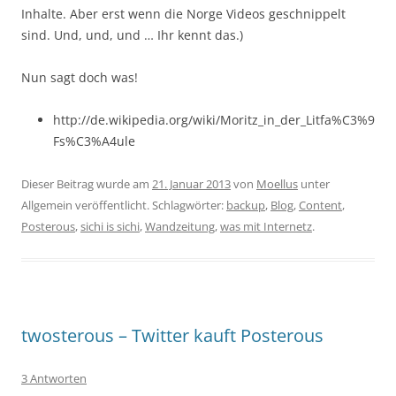
Inhalte. Aber erst wenn die Norge Videos geschnippelt
sind. Und, und, und … Ihr kennt das.)
Nun sagt doch was!
http://de.wikipedia.org/wiki/Moritz_in_der_Litfa%C3%9
Fs%C3%A4ule
Dieser Beitrag wurde am
21. Januar 2013
von
Moellus
unter
Allgemein veröffentlicht. Schlagwörter:
backup
,
Blog
,
Content
,
Posterous
,
sichi is sichi
,
Wandzeitung
,
was mit Internetz
.
twosterous – Twitter kauft Posterous
3 Antworten