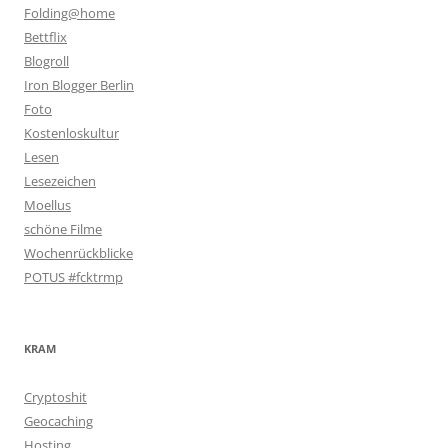
Folding@home
Bettflix
Blogroll
Iron Blogger Berlin
Foto
Kostenloskultur
Lesen
Lesezeichen
Moellus
schöne Filme
Wochenrückblicke
POTUS #fcktrmp
KRAM
Cryptoshit
Geocaching
Hosting