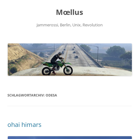
Zum
Inhalt
Mœllus
springen
Jammerossi, Berlin, Unix, Revolution
SCHLAGWORTARCHIV:
ODESA
ohai himars