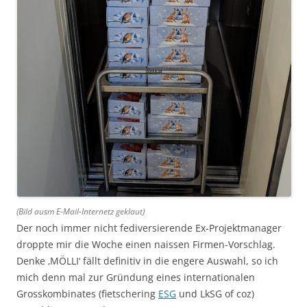
(Bild ausm E-Mail-Internetz geklaut)
Der noch immer nicht fediversierende Ex-Projektmanager
droppte mir die Woche einen naissen Firmen-Vorschlag.
Denke ‚MÖLLI‘ fällt definitiv in die engere Auswahl, so ich
mich denn mal zur Gründung eines internationalen
Grosskombinates (fietschering
ESG
und LkSG of coz)