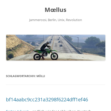
Zum
Inhalt
Mœllus
springen
Jammerossi, Berlin, Unix, Revolution
SCHLAGWORTARCHIV:
MÖLLI
bf14aabc9cc231a3298f6224dff1ef46