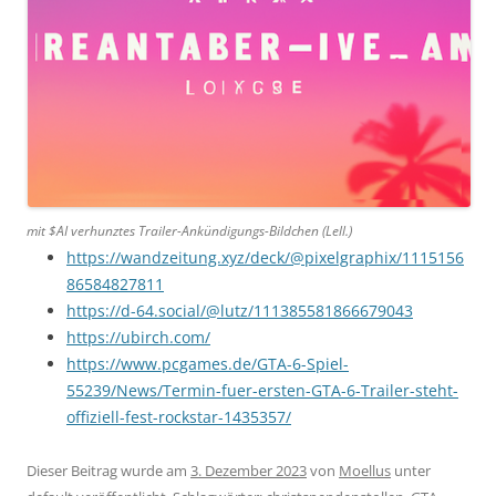
mit $AI verhunztes Trailer-Ankündigungs-Bildchen (Lell.)
https://wandzeitung.xyz/deck/@pixelgraphix/1115156
86584827811
https://d-64.social/@lutz/111385581866679043
https://ubirch.com/
https://www.pcgames.de/GTA-6-Spiel-
55239/News/Termin-fuer-ersten-GTA-6-Trailer-steht-
offiziell-fest-rockstar-1435357/
Dieser Beitrag wurde am
3. Dezember 2023
von
Moellus
unter