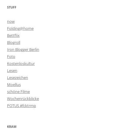
STUFF
now
Folding@home
Bettflix
Blogroll
Iron Blogger Berlin
Foto
Kostenloskultur
Lesen
Lesezeichen
Moellus
schöne Filme
Wochenrückblicke
POTUS #fcktrmp
KRAM