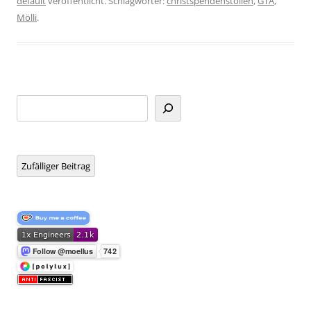
default
veröffentlicht. Schlagwörter:
christspendenstollen
,
GTA
,
Mölli
.
Suchen
Zufälliger Beitrag