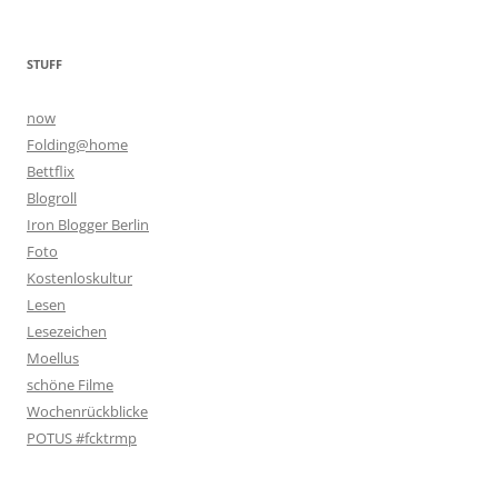
STUFF
now
Folding@home
Bettflix
Blogroll
Iron Blogger Berlin
Foto
Kostenloskultur
Lesen
Lesezeichen
Moellus
schöne Filme
Wochenrückblicke
POTUS #fcktrmp