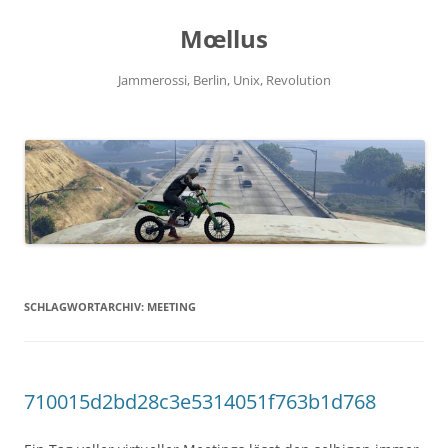
Zum
Inhalt
Mœllus
springen
Jammerossi, Berlin, Unix, Revolution
SCHLAGWORTARCHIV:
MEETING
710015d2bd28c3e5314051f763b1d768