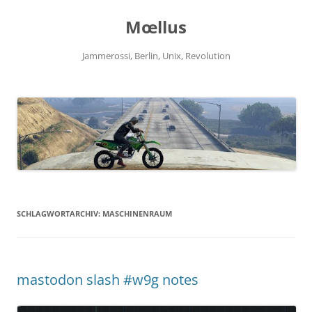
Zum
Inhalt
Mœllus
springen
Jammerossi, Berlin, Unix, Revolution
SCHLAGWORTARCHIV:
MASCHINENRAUM
mastodon slash #w9g notes