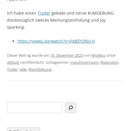
Ich habe einen
Trailer
gekiekt und nerve $UMGEBUNG
diesbezüglich zwecks Meinungseinholung und joy
sparking.
https://yewtu.be/watch?v=QdBZY2fkU-0
Dieser Beitrag wurde am
10. Dezember 2023
von
Moellus
unter
default
veröffentlicht. Schlagwörter:
maschinenraum
,
Mastodon
,
Trailer
,
w9g
,
Wandzeitung
.
Suchen