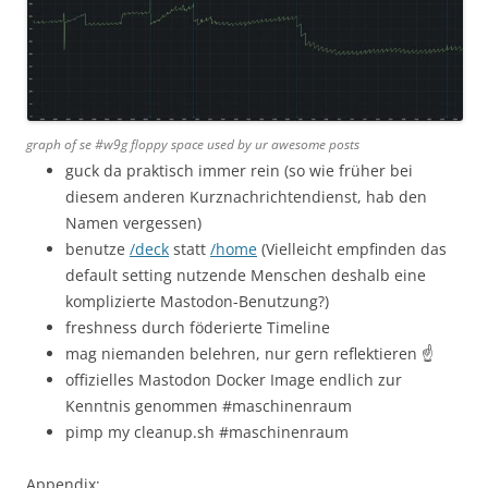
graph of se #w9g floppy space used by ur awesome posts
guck da praktisch immer rein (so wie früher bei
diesem anderen Kurznachrichtendienst, hab den
Namen vergessen)
benutze
/deck
statt
/home
(Vielleicht empfinden das
default setting nutzende Menschen deshalb eine
komplizierte Mastodon-Benutzung?)
freshness durch föderierte Timeline
mag niemanden belehren, nur gern reflektieren ☝️
offizielles Mastodon Docker Image endlich zur
Kenntnis genommen #maschinenraum
pimp my cleanup.sh #maschinenraum
Appendix: