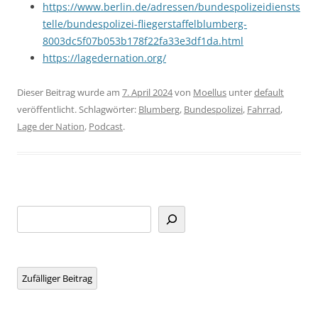
https://www.berlin.de/adressen/bundespolizeidiensts
telle/bundespolizei-fliegerstaffelblumberg-
8003dc5f07b053b178f22fa33e3df1da.html
https://lagedernation.org/
Dieser Beitrag wurde am
7. April 2024
von
Moellus
unter
default
veröffentlicht. Schlagwörter:
Blumberg
,
Bundespolizei
,
Fahrrad
,
Lage der Nation
,
Podcast
.
Suchen
Zufälliger Beitrag