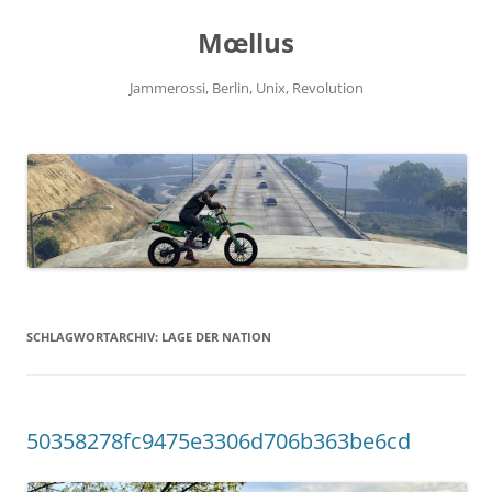
Zum
Inhalt
Mœllus
springen
Jammerossi, Berlin, Unix, Revolution
SCHLAGWORTARCHIV:
LAGE DER NATION
50358278fc9475e3306d706b363be6cd