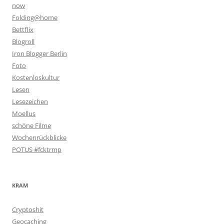
now
Folding@home
Bettflix
Blogroll
Iron Blogger Berlin
Foto
Kostenloskultur
Lesen
Lesezeichen
Moellus
schöne Filme
Wochenrückblicke
POTUS #fcktrmp
KRAM
Cryptoshit
Geocaching