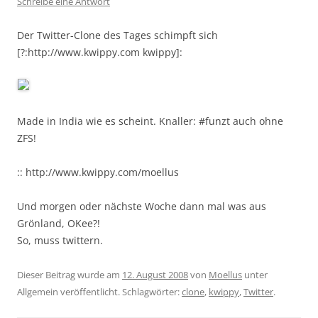
Schreibe eine Antwort
Der Twitter-Clone des Tages schimpft sich
[?:http://www.kwippy.com kwippy]:
Made in India wie es scheint. Knaller: #funzt auch ohne
ZFS!
:: http://www.kwippy.com/moellus
Und morgen oder nächste Woche dann mal was aus
Grönland, OKee?!
So, muss twittern.
Dieser Beitrag wurde am
12. August 2008
von
Moellus
unter
Allgemein veröffentlicht. Schlagwörter:
clone
,
kwippy
,
Twitter
.