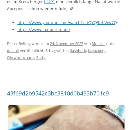
es im Kreuzberger
L.U.X.
eine ziemlich lange Nacht wurde.
Apropos – schon wieder müde, n8i.
https://www.youtube.com/watch?v=tQYQ9nhWw7Q
https://www.lux-berlin.net/
Dieser Beitrag wurde am
24. November 2025
von
Moellus
unter
default
veröffentlicht. Schlagwörter:
flashback
,
Kreuzberg
,
Ohrwurmcharts
,
Party
.
43f69d2b9542c3bc3810d0b433b701c9