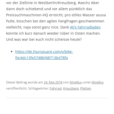
vor der Ziellinie in Westberlin/Kreuzberg. #aechz Aber
dann doch schiebend und vor allem pünktlich das
Preissuchmaschinen-HQ erreicht, pro stilles Wasser aussa
Pulle, bisschen bei den agilen Fangfragen geschwommen
vielleicht, naja sonst ganz nice. Dank
Ali’s Fahrradladen
konnte ich kurz danach wieder rüber in Osten machen.
Und was war bei euch nicht scheisse heute?
https://de.foursquare.com/v/bike-
fix/4dc13fe57d8bf48713bd78fa
Dieser Beitrag wurde am
24. Mai 2018
von
Moellus
unter
Moellus
veröffentlicht. Schlagwörter:
Fahrrad
,
Kreuzberg
,
Platten
.