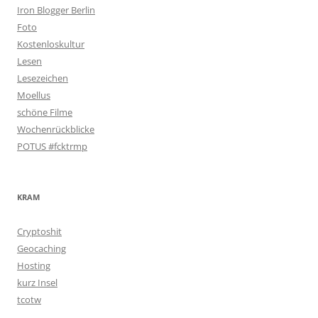
Iron Blogger Berlin
Foto
Kostenloskultur
Lesen
Lesezeichen
Moellus
schöne Filme
Wochenrückblicke
POTUS #fcktrmp
KRAM
Cryptoshit
Geocaching
Hosting
kurz Insel
tcotw