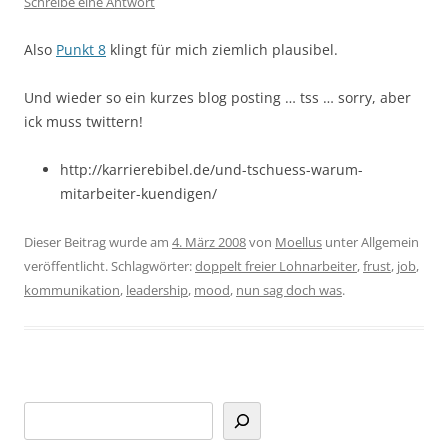
Schreibe eine Antwort
Also
Punkt 8
klingt für mich ziemlich plausibel.
Und wieder so ein kurzes blog posting … tss … sorry, aber
ick muss twittern!
http://karrierebibel.de/und-tschuess-warum-
mitarbeiter-kuendigen/
Dieser Beitrag wurde am
4. März 2008
von
Moellus
unter Allgemein
veröffentlicht. Schlagwörter:
doppelt freier Lohnarbeiter
,
frust
,
job
,
kommunikation
,
leadership
,
mood
,
nun sag doch was
.
Suchen