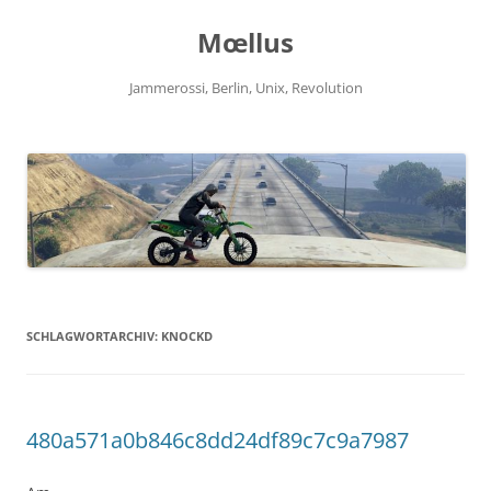
Zum
Inhalt
Mœllus
springen
Jammerossi, Berlin, Unix, Revolution
SCHLAGWORTARCHIV:
KNOCKD
480a571a0b846c8dd24df89c7c9a7987