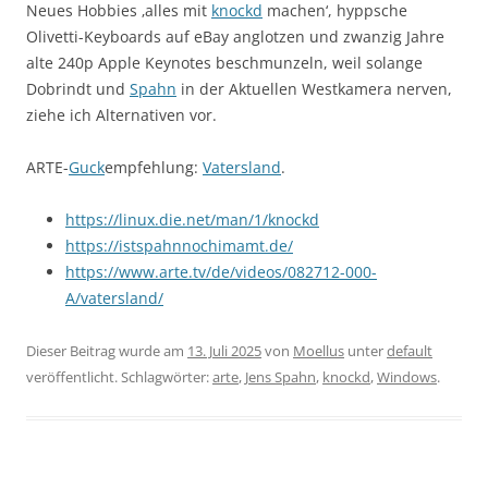
Neues Hobbies ‚alles mit
knockd
machen‘, hyppsche
Olivetti-Keyboards auf eBay anglotzen und zwanzig Jahre
alte 240p Apple Keynotes beschmunzeln, weil solange
Dobrindt und
Spahn
in der Aktuellen Westkamera nerven,
ziehe ich Alternativen vor.
ARTE-
Guck
empfehlung:
Vatersland
.
https://linux.die.net/man/1/knockd
https://istspahnnochimamt.de/
https://www.arte.tv/de/videos/082712-000-
A/vatersland/
Dieser Beitrag wurde am
13. Juli 2025
von
Moellus
unter
default
veröffentlicht. Schlagwörter:
arte
,
Jens Spahn
,
knockd
,
Windows
.