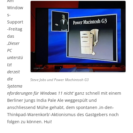
Am
Window
s-
Support
-Freitag
das
‚Dieser
PC
unterstü
tzt
derzeit
die
Steve Jobs und Power Machintosh G3
Systema
nforderungen für Windows 11 nicht‘
ganz schnell mit einem
Berliner Jungs India Pale Ale weggespült und
anschliessend Mühe gehabt, dem spontanen ‚in-den-
Thinkpad-Warenkorb‘-Aktionismus des Gastgebers noch
folgen zu können. Hui!