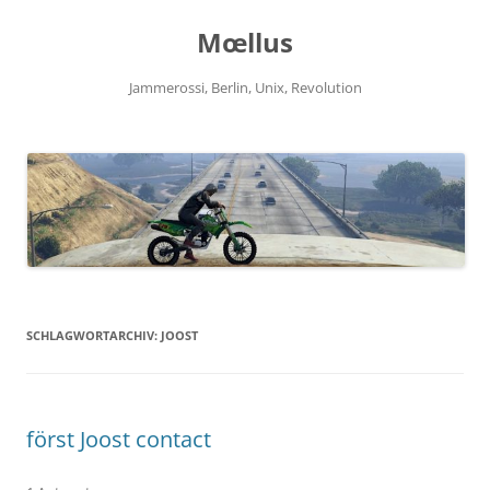
Zum
Inhalt
Mœllus
springen
Jammerossi, Berlin, Unix, Revolution
SCHLAGWORTARCHIV:
JOOST
först Joost contact