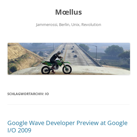
Zum
Inhalt
Mœllus
springen
Jammerossi, Berlin, Unix, Revolution
SCHLAGWORTARCHIV:
IO
Google Wave Developer Preview at Google
I/O 2009