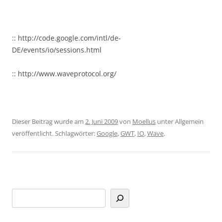
:: http://code.google.com/intl/de-
DE/events/io/sessions.html
:: http://www.waveprotocol.org/
Dieser Beitrag wurde am
2. Juni 2009
von
Moellus
unter Allgemein
veröffentlicht. Schlagwörter:
Google
,
GWT
,
IO
,
Wave
.
Suchen