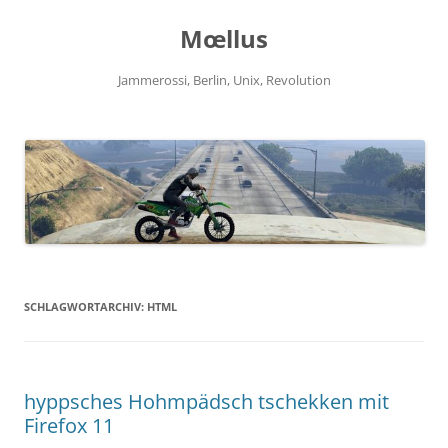
Zum
Inhalt
Mœllus
springen
Jammerossi, Berlin, Unix, Revolution
SCHLAGWORTARCHIV:
HTML
hyppsches Hohmpädsch tschekken mit
Firefox 11