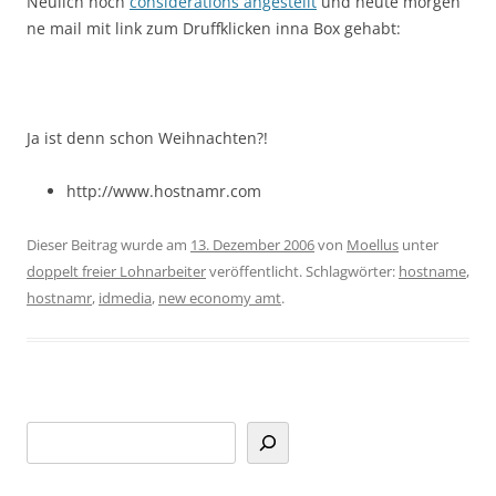
Neulich noch
considerations angestellt
und heute morgen
ne mail mit link zum Druffklicken inna Box gehabt:
Ja ist denn schon Weihnachten?!
http://www.hostnamr.com
Dieser Beitrag wurde am
13. Dezember 2006
von
Moellus
unter
doppelt freier Lohnarbeiter
veröffentlicht. Schlagwörter:
hostname
,
hostnamr
,
idmedia
,
new economy amt
.
Suchen