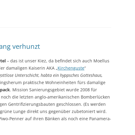
ang verhunzt
tel
– das ist unser Kiez, da befindet sich auch Moellus
der damaligen Kaiserin AKA „
Kirchenguste
“
 gottlose Unterschicht, habta ein hyppsches Gotteshaus,
ringsherum praktische Wohneinheiten fürs damalige
npack
. Mission Sanierungsgebiet wurde 2008 für
n noch die letzten anglo-amerikanischen Bomberlücken
gen Gentrifizierungsbauten geschlossen. (Es werden
rüne Lunge direkt uns gegenüber zubetoniert wird.
n Piwo-Penner auf ihren Bänken als noch eine Panamera-