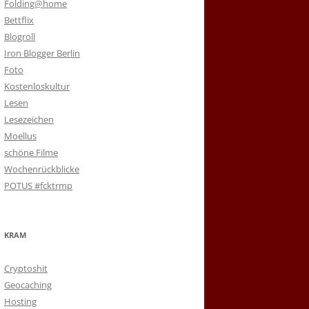
Folding@home
Bettflix
Blogroll
Iron Blogger Berlin
Foto
Kostenloskultur
Lesen
Lesezeichen
Moellus
schöne Filme
Wochenrückblicke
POTUS #fcktrmp
KRAM
Cryptoshit
Geocaching
Hosting