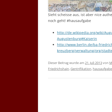
Sieht scheisse aus, ist aber nice aut
noch geht! #hausaufgabe
http://de.wikipedia.org/wiki/Au
Augustenburg#Kaiserin
http://www.berlin.de/ba-friedric
kreuzberg/verwaltung/org/stadt
Dieser Beitrag wurde am
21. Juli 2013
von
M
Friedrichshain
,
Gentrifikation
,
hausaufgabe