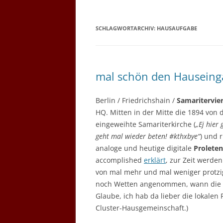
SCHLAGWORTARCHIV:
HAUSAUFGABE
mal schön den Hauseing
Berlin / Friedrichshain /
Samaritervier
HQ. Mitten in der Mitte die 1894 von 
eingeweihte Samariterkirche (
„Ej hier
geht mal wieder beten! #kthxbye“
) und 
analoge und heutige digitale
Prolete
accomplished
erklärt
, zur Zeit werde
von mal mehr und mal weniger protzi
noch Wetten angenommen, wann die g
Glaube, ich hab da lieber die lokale
Cluster-Hausgemeinschaft.)