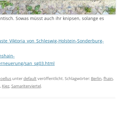
hentisch. Sowas müsst auch ihr knipsen, solange es
guste_Viktoria_von_Schleswig-Holstein-Sonderburg-
hshain-
erneuerung/san_sg03.html
oellus
unter
default
veröffentlicht. Schlagwörter:
Berlin
,
fhain
,
,
Kiez
,
Samariterviertel
.