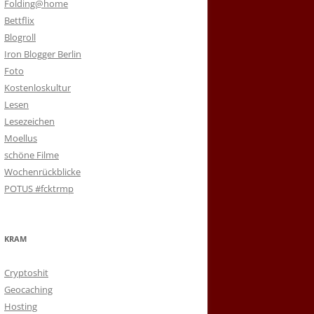
Folding@home
Bettflix
Blogroll
Iron Blogger Berlin
Foto
Kostenloskultur
Lesen
Lesezeichen
Moellus
schöne Filme
Wochenrückblicke
POTUS #fcktrmp
KRAM
Cryptoshit
Geocaching
Hosting