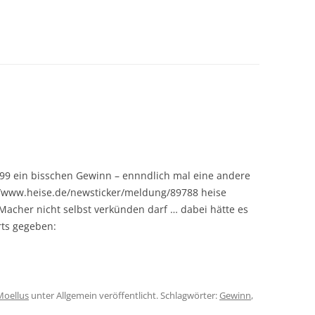
999 ein bisschen Gewinn – ennndlich mal eine andere
://www.heise.de/newsticker/meldung/89788 heise
-Macher nicht selbst verkünden darf … dabei hätte es
rts gegeben:
Moellus
unter Allgemein veröffentlicht. Schlagwörter:
Gewinn
,