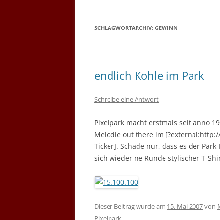
SCHLAGWORTARCHIV:
GEWINN
endlich Kohle im Park
Schreibe eine Antwort
Pixelpark macht erstmals seit anno 1
Melodie out there im [?external:http
Ticker]. Schade nur, dass es der Park
sich wieder ne Runde stylischer T-Shi
Dieser Beitrag wurde am
15. Mai 2007
von
Pixelpark
.