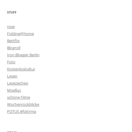
STUFF
now
Folding@home
Bettflix
Blogroll
Iron Blogger Berlin
Foto
Kostenloskultur
Lesen
Lesezeichen
Moellus
schöne Filme
Wochenrückblicke
POTUS #fcktrmp