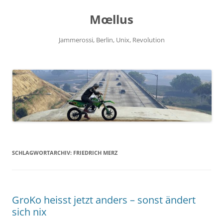
Zum
Inhalt
Mœllus
springen
Jammerossi, Berlin, Unix, Revolution
SCHLAGWORTARCHIV:
FRIEDRICH MERZ
GroKo heisst jetzt anders – sonst ändert
sich nix