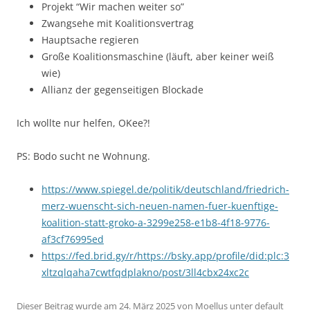
Projekt “Wir machen weiter so”
Zwangsehe mit Koalitionsvertrag
Hauptsache regieren
Große Koalitionsmaschine (läuft, aber keiner weiß
wie)
Allianz der gegenseitigen Blockade
Ich wollte nur helfen, OKee?!
PS: Bodo sucht ne Wohnung.
https://www.spiegel.de/politik/deutschland/friedrich-
merz-wuenscht-sich-neuen-namen-fuer-kuenftige-
koalition-statt-groko-a-3299e258-e1b8-4f18-9776-
af3cf76995ed
https://fed.brid.gy/r/https://bsky.app/profile/did:plc:3
xltzqlqaha7cwtfqdplakno/post/3ll4cbx24xc2c
Dieser Beitrag wurde am
24. März 2025
von
Moellus
unter
default