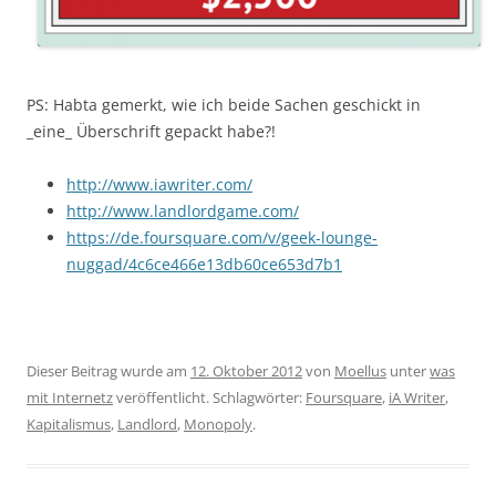
PS: Habta gemerkt, wie ich beide Sachen geschickt in
_eine_ Überschrift gepackt habe?!
http://www.iawriter.com/
http://www.landlordgame.com/
https://de.foursquare.com/v/geek-lounge-
nuggad/4c6ce466e13db60ce653d7b1
Dieser Beitrag wurde am
12. Oktober 2012
von
Moellus
unter
was
mit Internetz
veröffentlicht. Schlagwörter:
Foursquare
,
iA Writer
,
Kapitalismus
,
Landlord
,
Monopoly
.