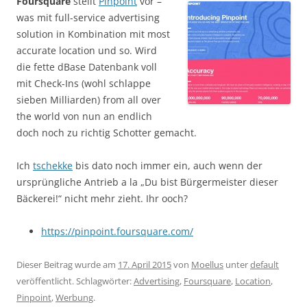
Foursquare
stellt
Pinpoint
vor –
was mit full-service advertising
solution in Kombination mit most
accurate location und so. Wird
die fette dBase Datenbank voll
mit Check-Ins (wohl schlappe
sieben Milliarden) from all over
the world von nun an endlich
doch noch zu richtig Schotter gemacht.
Ich
tschekke
bis dato noch immer ein, auch wenn der
ursprüngliche Antrieb a la „Du bist Bürgermeister dieser
Bäckerei!“ nicht mehr zieht. Ihr ooch?
https://pinpoint.foursquare.com/
Dieser Beitrag wurde am
17. April 2015
von
Moellus
unter
default
veröffentlicht. Schlagwörter:
Advertising
,
Foursquare
,
Location
,
Pinpoint
,
Werbung
.