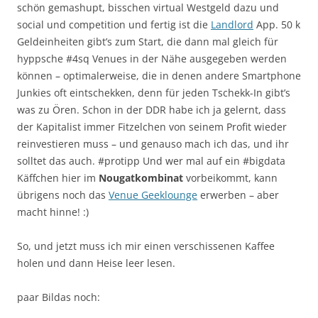
schön gemashupt, bisschen virtual Westgeld dazu und
social und competition und fertig ist die
Landlord
App. 50 k
Geldeinheiten gibt’s zum Start, die dann mal gleich für
hyppsche #4sq Venues in der Nähe ausgegeben werden
können – optimalerweise, die in denen andere Smartphone
Junkies oft eintschekken, denn für jeden Tschekk-In gibt’s
was zu Ören. Schon in der DDR habe ich ja gelernt, dass
der Kapitalist immer Fitzelchen von seinem Profit wieder
reinvestieren muss – und genauso mach ich das, und ihr
solltet das auch. #protipp Und wer mal auf ein #bigdata
Käffchen hier im
Nougatkombinat
vorbeikommt, kann
übrigens noch das
Venue Geeklounge
erwerben – aber
macht hinne! :)
So, und jetzt muss ich mir einen verschissenen Kaffee
holen und dann Heise leer lesen.
paar Bildas noch: