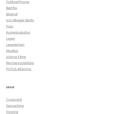
Folding@home
Bettflix
Blogroll
Iron Blogger Berlin
Foto
Kostenloskultur
Lesen
Lesezeichen
Moellus
schöne Filme
Wochenrückblicke
POTUS #fcktrmp
KRAM
Cryptoshit
Geocaching
Hosting