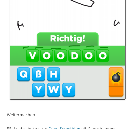
Weitermachen.
PS: Ja, das beknackte
Draw Something
gibt’s noch immer.