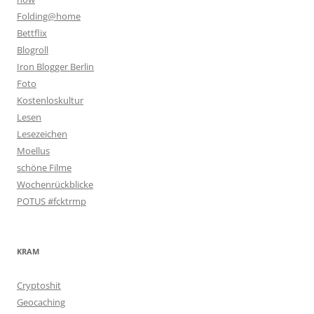
Folding@home
Bettflix
Blogroll
Iron Blogger Berlin
Foto
Kostenloskultur
Lesen
Lesezeichen
Moellus
schöne Filme
Wochenrückblicke
POTUS #fcktrmp
KRAM
Cryptoshit
Geocaching