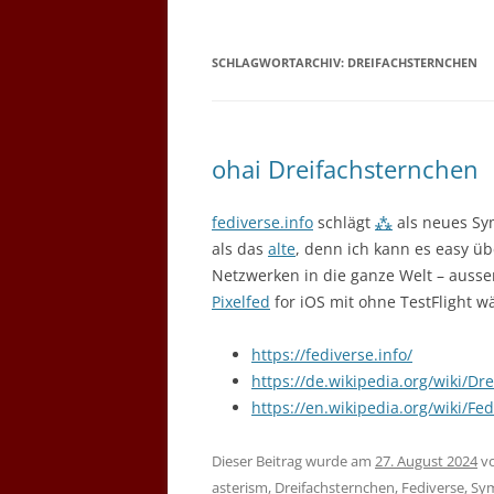
SCHLAGWORTARCHIV:
DREIFACHSTERNCHEN
ohai Dreifachsternchen
fediverse.info
schlägt
⁂
als neues Sym
als das
alte
, denn ich kann es easy ü
Netzwerken in die ganze Welt – ausse
Pixelfed
for iOS mit ohne TestFlight w
https://fediverse.info/
https://de.wikipedia.org/wiki/Dr
https://en.wikipedia.org/wiki/Fe
Dieser Beitrag wurde am
27. August 2024
v
asterism
,
Dreifachsternchen
,
Fediverse
,
Sy