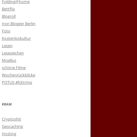
Folding@home
Bettflix
Blogroll
Iron Blogger Berlin
Foto
Kostenloskultur
Lesen
Lesezeichen
Moellus
schöne Filme
Wochenrückblicke
POTUS #fcktrmp
KRAM
Cryptoshit
Geocaching
Hosting