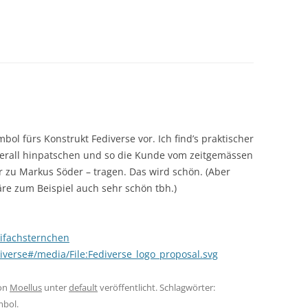
bol fürs Konstrukt Fediverse vor. Ich find’s praktischer
berall hinpatschen und so die Kunde vom zeitgemässen
r zu Markus Söder – tragen. Das wird schön. (Aber
äre zum Beispiel auch sehr schön tbh.)
eifachsternchen
diverse#/media/File:Fediverse_logo_proposal.svg
on
Moellus
unter
default
veröffentlicht. Schlagwörter:
mbol
.