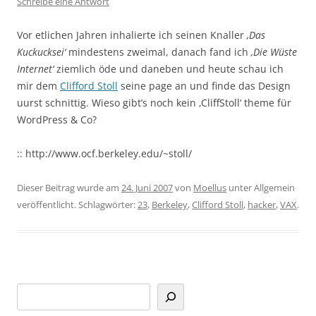
Schreibe eine Antwort
Vor etlichen Jahren inhalierte ich seinen Knaller
‚Das
Kuckucksei‘
mindestens zweimal, danach fand ich
‚Die Wüste
Internet‘
ziemlich öde und daneben und heute schau ich
mir dem
Clifford Stoll
seine page an und finde das Design
uurst schnittig. Wieso gibt’s noch kein ‚CliffStoll‘ theme für
WordPress & Co?
:: http://www.ocf.berkeley.edu/~stoll/
Dieser Beitrag wurde am
24. Juni 2007
von
Moellus
unter Allgemein
veröffentlicht. Schlagwörter:
23
,
Berkeley
,
Clifford Stoll
,
hacker
,
VAX
.
Suchen