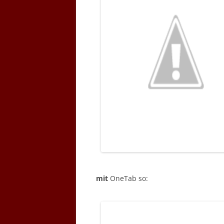
mit
OneTab so: