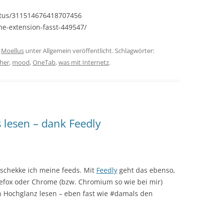
tatus/311514676418707456
me-extension-fasst-449547/
n
Moellus
unter Allgemein veröffentlicht. Schlagwörter:
her
,
mood
,
OneTab
,
was mit Internetz
.
 lesen – dank Feedly
schekke ich meine feeds. Mit
Feedly
geht das ebenso,
irefox oder Chrome (bzw. Chromium so wie bei mir)
 in Hochglanz lesen – eben fast wie #damals den