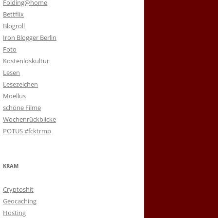
Folding@home
Bettflix
Blogroll
Iron Blogger Berlin
Foto
Kostenloskultur
Lesen
Lesezeichen
Moellus
schöne Filme
Wochenrückblicke
POTUS #fcktrmp
KRAM
Cryptoshit
Geocaching
Hosting