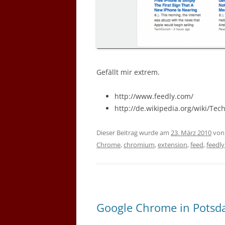
Gefällt mir extrem.
http://www.feedly.com/
http://de.wikipedia.org/wiki/Tec
Dieser Beitrag wurde am
23. März 2010
vo
Chrome
,
chromium
,
extension
,
feed
,
feedly
Google Chrome in Pots