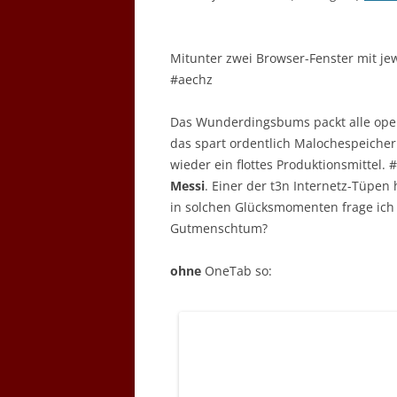
Mitunter zwei Browser-Fenster mit jew
#aechz
Das Wunderdingsbums packt alle open 
das spart ordentlich Malochespeiche
wieder ein flottes Produktionsmittel
Messi
. Einer der t3n Internetz-Tüpen
in solchen Glücksmomenten frage ich
Gutmenschtum?
ohne
OneTab so: