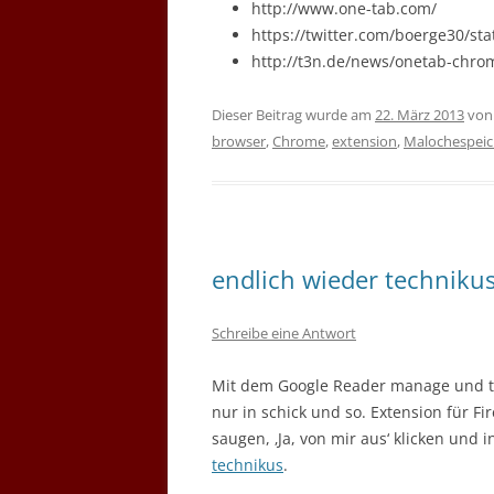
http://www.one-tab.com/
https://twitter.com/boerge30/s
http://t3n.de/news/onetab-chro
Dieser Beitrag wurde am
22. März 2013
vo
browser
,
Chrome
,
extension
,
Malochespeic
endlich wieder technikus
Schreibe eine Antwort
Mit dem Google Reader manage und t
nur in schick und so. Extension für F
saugen, ‚Ja, von mir aus‘ klicken und
technikus
.