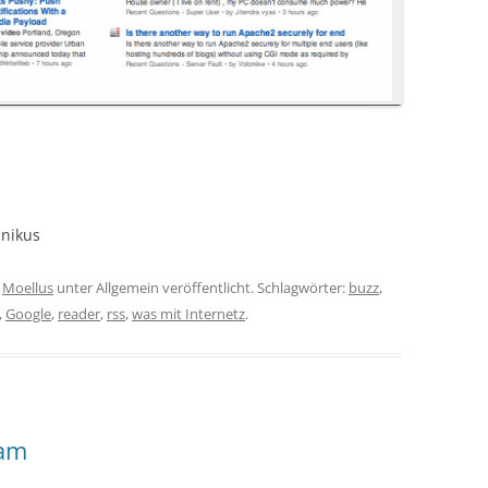
hnikus
n
Moellus
unter Allgemein veröffentlicht. Schlagwörter:
buzz
,
,
Google
,
reader
,
rss
,
was mit Internetz
.
dam