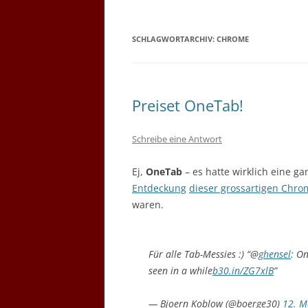
SCHLAGWORTARCHIV:
CHROME
Preiset OneTab!
Schreibe eine Antwort
Ej,
OneTab
– es hatte wirklich eine g
Entdeckung
dieser grossartigen Chro
waren.
Für alle Tab-Messies :) “@
ghensel
: O
seen in a while
b30.in/ZG7xlB
”
— Bjoern Koblow (@boerge30)
12. M