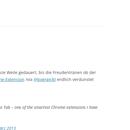
anze Weile gedauert, bis die Freudentränen ob der
me-Extension
/via
@boerge30
endlich verdunstet
ne Tab – one of the smartest Chrome extensions I have
ärz 2013