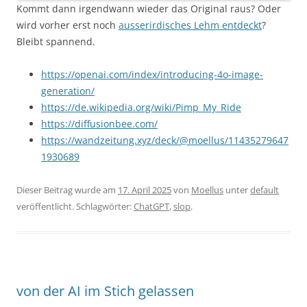
Kommt dann irgendwann wieder das Original raus? Oder
wird vorher erst noch
ausserirdisches Lehm entdeckt
?
Bleibt spannend.
https://openai.com/index/introducing-4o-image-
generation/
https://de.wikipedia.org/wiki/Pimp_My_Ride
https://diffusionbee.com/
https://wandzeitung.xyz/deck/@moellus/11435279647
1930689
Dieser Beitrag wurde am
17. April 2025
von
Moellus
unter
default
veröffentlicht. Schlagwörter:
ChatGPT
,
slop
.
von der AI im Stich gelassen