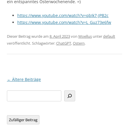
ein entspanntes Osterwochenende. =)
https://www.youtube.com/watch?v=qbIk7-JPB2c
https://www.youtube.com/watch?v=L_Guz73e6fw
Dieser Beitrag wurde am
8. April 2023
von
Moellus
unter
default
veröffentlicht. Schlagwörter:
ChatGPT
,
Ostern
.
Beitragsnavigation
←
Ältere Beiträge
Suchen
Zufälliger Beitrag