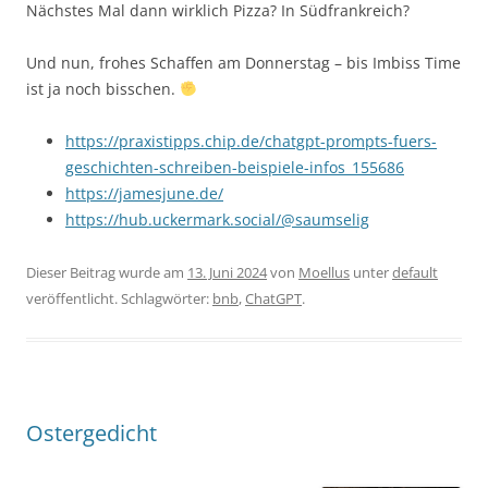
Nächstes Mal dann wirklich Pizza? In Südfrankreich?
Und nun, frohes Schaffen am Donnerstag – bis Imbiss Time
ist ja noch bisschen.
https://praxistipps.chip.de/chatgpt-prompts-fuers-
geschichten-schreiben-beispiele-infos_155686
https://jamesjune.de/
https://hub.uckermark.social/@saumselig
Dieser Beitrag wurde am
13. Juni 2024
von
Moellus
unter
default
veröffentlicht. Schlagwörter:
bnb
,
ChatGPT
.
Ostergedicht