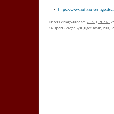
https://www.aufbau-verlage.de/
Dieser Beitrag wurde am
26. August 2025
v
Cevapcici
,
Gregor Gysi
,
Jugoslawien
,
Pula
,
S