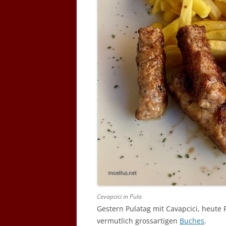
Cevapcici in Pula
Gestern Pulatag mit Cavapcici, heute 
vermutlich grossartigen
Buches
.