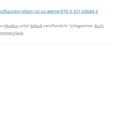
aufbau/ein-leben-ist-zu-wenig/978-3-351-03684-3
on
Moellus
unter
default
veröffentlicht. Schlagwörter:
Buch
,
ommerurlaub
.