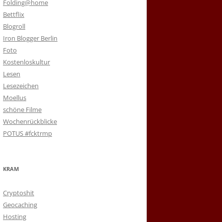
Folding@home
Bettflix
Blogroll
Iron Blogger Berlin
Foto
Kostenloskultur
Lesen
Lesezeichen
Moellus
schöne Filme
Wochenrückblicke
POTUS #fcktrmp
KRAM
Cryptoshit
Geocaching
Hosting