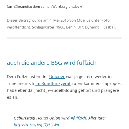
(am @keanofcu dem seinen Wartburg entdeckt)
Dieser Beitrag wurde am
4. Mai 2016
von
Moellus
unter
Foto
veröffentlicht. Schlagwörter:
1966
,
Berlin
,
BFC Dynamo
,
Fussball
.
auch die andere BSG wird fuffzich
Dem Fuffzichsten der
Unioner
war ja gestern weder in
Timeline noch
im Rundfunkgerät
zu entkommen – apropos:
habe ebenda _nicht_ @rudelbildung gehört und prangere
es an.
Geburtstag! Heute! Union wird
#fuffzich
. Allet Jute!
https://t.co/HxqCTgUzWp