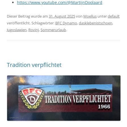
https://www.youtube.com/@MartijnDoolaard
Dieser Beitrag wurde am
31. August 2025
von
Moellus
unter
default
veröffentlicht. Schlagwörter:
BFC Dynamo
,
dasklebenistschoen
,
Jugoslawien
,
Rovinj
,
Sommerurlaub
.
Tradition verpflichtet