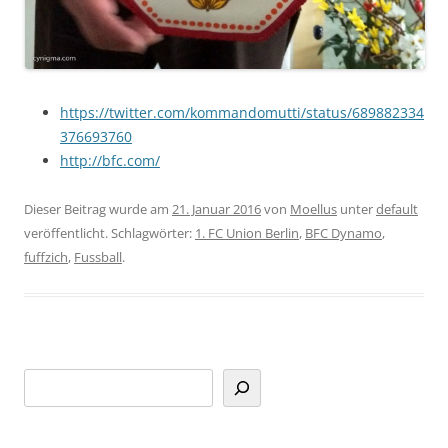
https://twitter.com/kommandomutti/status/689882334
376693760
http://bfc.com/
Dieser Beitrag wurde am
21. Januar 2016
von
Moellus
unter
default
veröffentlicht. Schlagwörter:
1. FC Union Berlin
,
BFC Dynamo
,
fuffzich
,
Fussball
.
Suchen