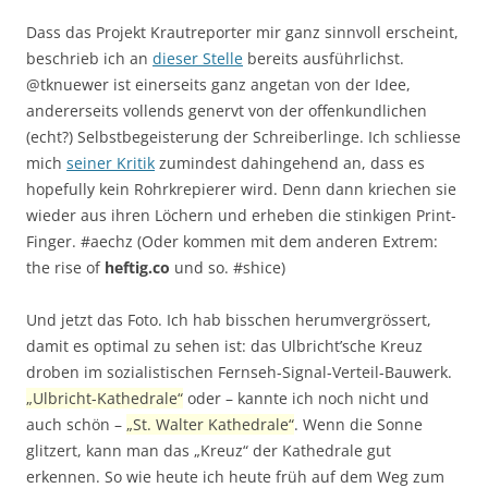
Dass das Projekt Krautreporter mir ganz sinnvoll erscheint,
beschrieb ich an
dieser Stelle
bereits ausführlichst.
@tknuewer ist einerseits ganz angetan von der Idee,
andererseits vollends genervt von der offenkundlichen
(echt?) Selbstbegeisterung der Schreiberlinge. Ich schliesse
mich
seiner Kritik
zumindest dahingehend an, dass es
hopefully kein Rohrkrepierer wird. Denn dann kriechen sie
wieder aus ihren Löchern und erheben die stinkigen Print-
Finger. #aechz (Oder kommen mit dem anderen Extrem:
the rise of
heftig.co
und so. #shice)
Und jetzt das Foto. Ich hab bisschen herumvergrössert,
damit es optimal zu sehen ist: das Ulbricht’sche Kreuz
droben im sozialistischen Fernseh-Signal-Verteil-Bauwerk.
„Ulbricht-Kathedrale“
oder – kannte ich noch nicht und
auch schön –
„St. Walter Kathedrale“
. Wenn die Sonne
glitzert, kann man das „Kreuz“ der Kathedrale gut
erkennen. So wie heute ich heute früh auf dem Weg zum