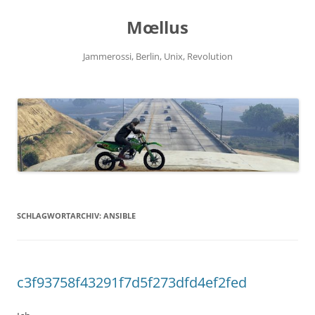
Zum
Inhalt
Mœllus
springen
Jammerossi, Berlin, Unix, Revolution
SCHLAGWORTARCHIV:
ANSIBLE
c3f93758f43291f7d5f273dfd4ef2fed