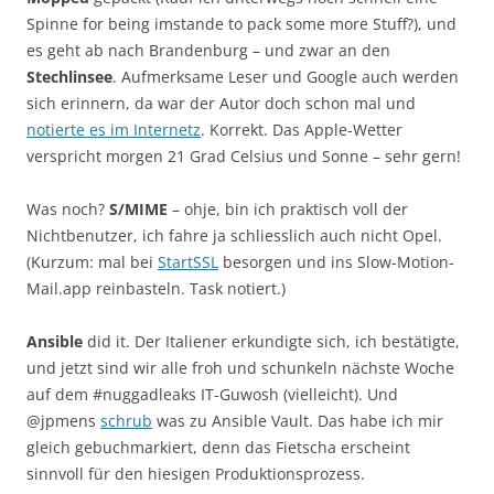
Spinne for being imstande to pack some more Stuff?), und
es geht ab nach Brandenburg – und zwar an den
Stechlinsee
. Aufmerksame Leser und Google auch werden
sich erinnern, da war der Autor doch schon mal und
notierte es im Internetz
. Korrekt. Das Apple-Wetter
verspricht morgen 21 Grad Celsius und Sonne – sehr gern!
Was noch?
S/MIME
– ohje, bin ich praktisch voll der
Nichtbenutzer, ich fahre ja schliesslich auch nicht Opel.
(Kurzum: mal bei
StartSSL
besorgen und ins Slow-Motion-
Mail.app reinbasteln. Task notiert.)
Ansible
did it. Der Italiener erkundigte sich, ich bestätigte,
und jetzt sind wir alle froh und schunkeln nächste Woche
auf dem #nuggadleaks IT-Guwosh (vielleicht). Und
@jpmens
schrub
was zu Ansible Vault. Das habe ich mir
gleich gebuchmarkiert, denn das Fietscha erscheint
sinnvoll für den hiesigen Produktionsprozess.