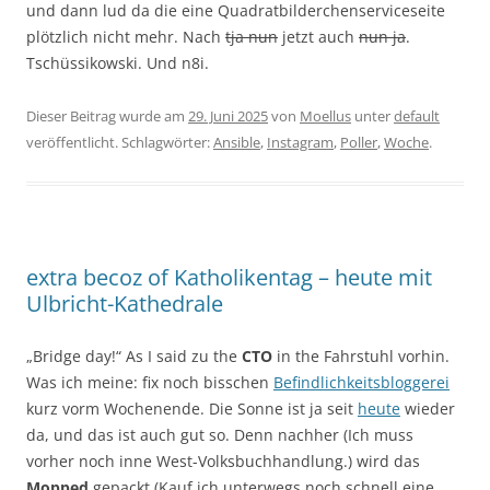
und dann lud da die eine Quadratbilderchenserviceseite
plötzlich nicht mehr. Nach
tja nun
jetzt auch
nun ja
.
Tschüssikowski. Und n8i.
Dieser Beitrag wurde am
29. Juni 2025
von
Moellus
unter
default
veröffentlicht. Schlagwörter:
Ansible
,
Instagram
,
Poller
,
Woche
.
extra becoz of Katholikentag – heute mit
Ulbricht-Kathedrale
„Bridge day!“ As I said zu the
CTO
in the Fahrstuhl vorhin.
Was ich meine: fix noch bisschen
Befindlichkeitsbloggerei
kurz vorm Wochenende. Die Sonne ist ja seit
heute
wieder
da, und das ist auch gut so. Denn nachher (Ich muss
vorher noch inne West-Volksbuchhandlung.) wird das
Mopped
gepackt (Kauf ich unterwegs noch schnell eine