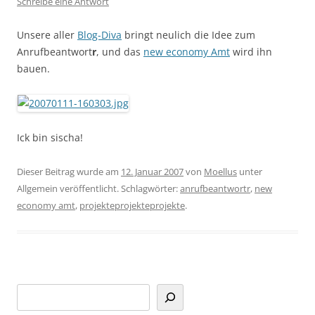
Schreibe eine Antwort
Unsere aller
Blog-Diva
bringt neulich die Idee zum
Anrufbeantwort
r
, und das
new economy Amt
wird ihn
bauen.
Ick bin sischa!
Dieser Beitrag wurde am
12. Januar 2007
von
Moellus
unter
Allgemein veröffentlicht. Schlagwörter:
anrufbeantwortr
,
new
economy amt
,
projekteprojekteprojekte
.
Suchen