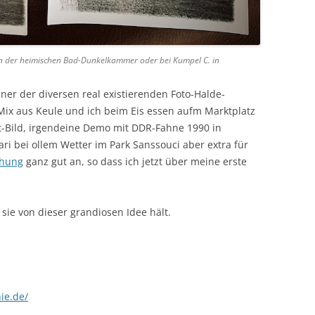
 in der heimischen Bad-Dunkelkammer oder bei Kumpel C. in
ner der diversen real existierenden Foto-Halde-
ix aus Keule und ich beim Eis essen aufm Marktplatz
t-Bild, irgendeine Demo mit DDR-Fahne 1990 in
i bei ollem Wetter im Park Sanssouci aber extra für
ehung
ganz gut an, so dass ich jetzt über meine erste
sie von dieser grandiosen Idee hält.
ie.de/