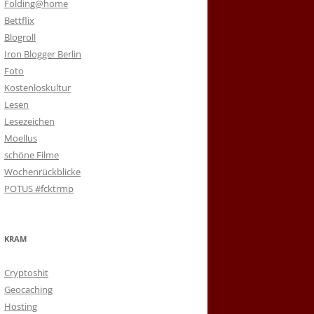
Folding@home
Bettflix
Blogroll
Iron Blogger Berlin
Foto
Kostenloskultur
Lesen
Lesezeichen
Moellus
schöne Filme
Wochenrückblicke
POTUS #fcktrmp
KRAM
Cryptoshit
Geocaching
Hosting