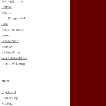
Folding@home
Bettflix
Blogroll
Iron Blogger Berlin
Foto
Kostenloskultur
Lesen
Lesezeichen
Moellus
schöne Filme
Wochenrückblicke
POTUS #fcktrmp
KRAM
Cryptoshit
Geocaching
Hosting