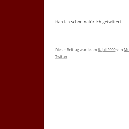
Hab ich schon natürlich getwittert.
Dieser Beitrag wurde am
8. Juli 2009
von
Mo
Twitter
.