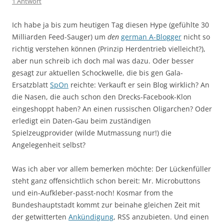
1 Antwort
Ich habe ja bis zum heutigen Tag diesen Hype (gefühlte 30
Milliarden Feed-Sauger) um
den
german A-Blogger
nicht so
richtig verstehen können (Prinzip Herdentrieb vielleicht?),
aber nun schreib ich doch mal was dazu. Oder besser
gesagt zur aktuellen Schockwelle, die bis gen Gala-
Ersatzblatt
SpOn
reichte: Verkauft er sein Blog wirklich? An
die Nasen, die auch schon den Drecks-Facebook-Klon
eingeshoppt haben? An einen russischen Oligarchen? Oder
erledigt ein Daten-Gau beim zuständigen
Spielzeugprovider (wilde Mutmassung nur!) die
Angelegenheit selbst?
Was ich aber vor allem bemerken möchte: Der Lückenfüller
steht ganz offensichtlich schon bereit: Mr. Microbuttons
und ein-Aufkleber-passt-noch! Kosmar from the
Bundeshauptstadt kommt zur beinahe gleichen Zeit mit
der getwitterten
Ankündigung
, RSS anzubieten. Und einen