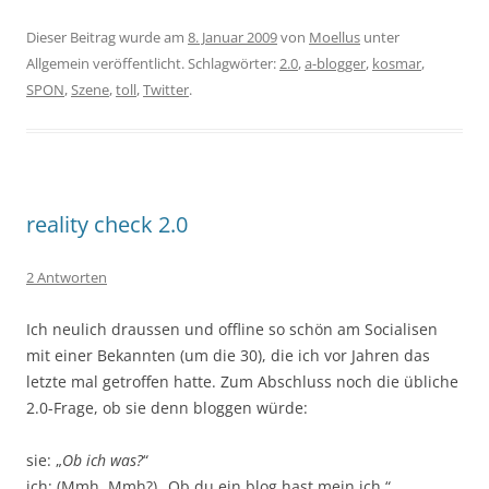
Dieser Beitrag wurde am
8. Januar 2009
von
Moellus
unter
Allgemein veröffentlicht. Schlagwörter:
2.0
,
a-blogger
,
kosmar
,
SPON
,
Szene
,
toll
,
Twitter
.
reality check 2.0
2 Antworten
Ich neulich draussen und offline so schön am Socialisen
mit einer Bekannten (um die 30), die ich vor Jahren das
letzte mal getroffen hatte. Zum Abschluss noch die übliche
2.0-Frage, ob sie denn bloggen würde:
sie: „
Ob ich was?
“
ich: (Mmh. Mmh?) „Ob du ein blog hast mein ich.“