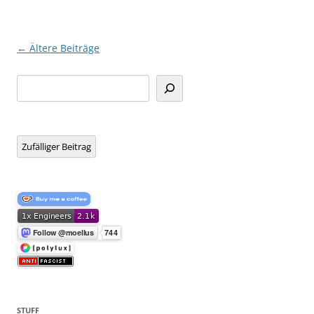
Beitragsnavigation
←
Ältere Beiträge
Suchen
Zufälliger Beitrag
STUFF