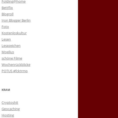
Folding@home
Bettflix
Blogroll
Iron Blogger Berlin
Foto
Kostenloskultur
Lesen
Lesezeichen
Moellus
schöne Filme
Wochenrückblicke
POTUS #fcktrmp
KRAM
Cryptoshit
Geocaching
Hosting