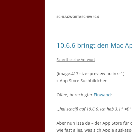
SCHLAGWORTARCHIV:
10.6
10.6.6 bringt den Mac A
Schreibe eine Antwort
[image:417 size=preview nolink=1]
» App Store Suchbildchen
OKee, berechigter
Einwand
:
„ha! scheiß auf 10.6.6, ich hab 3.11 =D“
Aber nun issa da – der App Store für
wie fast alles, was sich Apple auskas