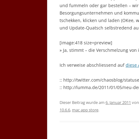
und fummeln oder gar bestellen – wir
Besorgungsunternehmen und kommunisti
tschekken, klicken und laden (OKee, w
und Update-Quatsch selbstredend au
[image:418 size=preview]
» Ja, stimmt – die Verschmelzung von
Ich verweise abschliessend auf
diese 
:: http://twitter.com/chaosblog/stat
:: http://lumma.de/2011/01/05/neu-de
Dieser Beitrag wurde am
6. Januar 2011
vo
10.6.6
,
mac app store
.