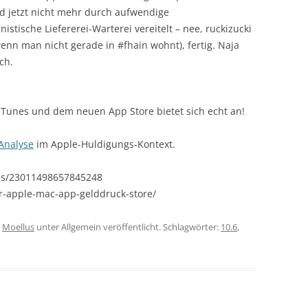
d jetzt nicht mehr durch aufwendige
sche Liefererei-Warterei vereitelt – nee, ruckizucki
enn man nicht gerade in #fhain wohnt), fertig. Naja
ch.
 iTunes und dem neuen App Store bietet sich echt an!
Analyse
im Apple-Huldigungs-Kontext.
uses/23011498657845248
r-apple-mac-app-gelddruck-store/
n
Moellus
unter Allgemein veröffentlicht. Schlagwörter:
10.6
,