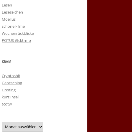
Lesen
Lesezeichen
Moellus
schöne Filme
Wochenrückblicke
POTUS #fcktrmp
KRAM
Cryptoshit
Geocaching
Hosting
kurz Insel
tcotw
Archiv