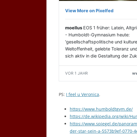
PS:
I feel u Veronica
.
https://www.humboldtgym.de/
https://de.wikipedia.org/wiki
https://www.spiegel.de/panorama/
der-star-sein-a-5573b9ef-0770-