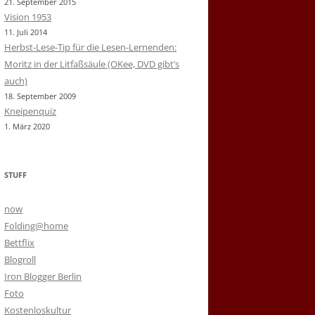
21. September 2015
Vision 1953
11. Juli 2014
Herbst-Lese-Tip für die Lesen-Lernenden:
Moritz in der Litfaßsäule (OKee, DVD gibt’s
auch)
18. September 2009
Kneipenquiz
1. März 2020
STUFF
now
Folding@home
Bettflix
Blogroll
Iron Blogger Berlin
Foto
Kostenloskultur