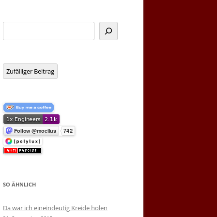
Suchen
Zufälliger Beitrag
SO ÄHNLICH
Da war ich eineindeutig Kreide holen