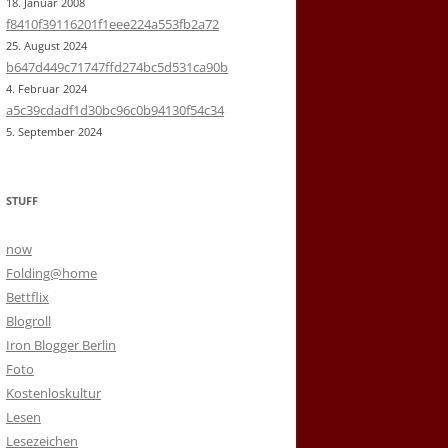
18. Januar 2008
f8410f39116201f1eee224a553fb2a72
25. August 2024
b647d449c71747ffd274bc5d531ca90b
4. Februar 2024
a5c39cdadf1d30bc96c0b94130f54c34
5. September 2024
STUFF
now
Folding@home
Bettflix
Blogroll
Iron Blogger Berlin
Foto
Kostenloskultur
Lesen
Lesezeichen