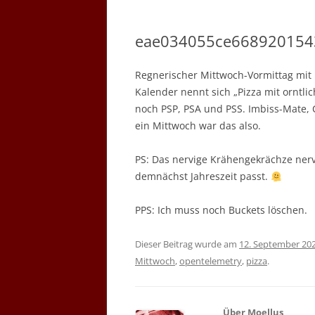
eae034055ce668920154
Regnerischer Mittwoch-Vormittag mit 
Kalender nennt sich „Pizza mit orntlic
noch PSP, PSA und PSS. Imbiss-Mate,
ein Mittwoch war das also.
PS: Das nervige Krähengekrächze nervt
demnächst Jahreszeit passt.
PPS: Ich muss noch Buckets löschen.
Dieser Beitrag wurde am
12. September 20
Mittwoch
,
opentelemetry
,
pizza
.
Über Moellus