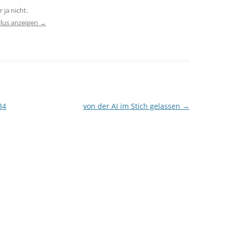
 ja nicht.
llus anzeigen
→
34
von der AI im Stich gelassen
→