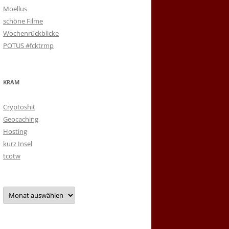
Moellus
schöne Filme
Wochenrückblicke
POTUS #fcktrmp
KRAM
Cryptoshit
Geocaching
Hosting
kurz Insel
tcotw
Archiv