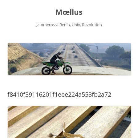
Zum
Inhalt
Mœllus
springen
Jammerossi, Berlin, Unix, Revolution
f8410f39116201f1eee224a553fb2a72