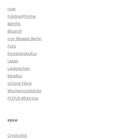
now
Folding@home
Bettflix
Blogroll
Iron Blogger Berlin
Foto
Kostenloskultur
Lesen
Lesezeichen
Moellus
schöne Filme
Wochenrückblicke
POTUS #fcktrmp
KRAM
Cryptoshit