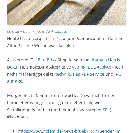
oh noze – autumn vibes! /cc
@assbach
Heute Pizza, vorgestern Pizza (und Sambuca ohne Flamme,
Alta). So eine Woche war das also.
Ausserdem TIL
BlueBrixx
Shop in se hood,
Kamala Harris
Doku
, TIL smokeping Alternative
vaping
,
EOL Acolyte
(noch
nicht mal fertiggekiekt),
technikus as PDF Service
und
IRC
auf K8s
.
Morgen letzte Sommerferienwoche. Da war ich früher
imme eher weniger traurig denn eher froh, weil
Schulkumpels und so (und einmal sogar wegen
SR1
).
#flashback
https://www.golem.de/news/bluebrixx-gruender-im-