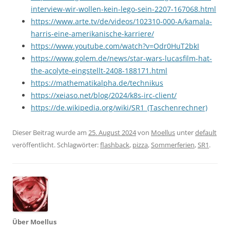
interview-wir-wollen-kein-lego-sein-2207-167068.html
https://www.arte.tv/de/videos/102310-000-A/kamala-
harris-eine-amerikanische-karriere/
https://www.youtube.com/watch?v=Odr0HuT2bkI
https://www.golem.de/news/star-wars-lucasfilm-hat-
the-acolyte-eingstellt-2408-188171.html
https://mathematikalpha.de/technikus
https://xeiaso.net/blog/2024/k8s-irc-client/
https://de.wikipedia.org/wiki/SR1_(Taschenrechner)
Dieser Beitrag wurde am
25. August 2024
von
Moellus
unter
default
veröffentlicht. Schlagwörter:
flashback
,
pizza
,
Sommerferien
,
SR1
.
Über Moellus