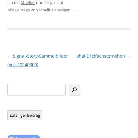
Ich bin
Moellus
und ihr ja nicht.
Alle Beiträge von Moellus anzeigen
→
Beitragsnavigation
←
Signal-Story-Sammelbilder
ohai Dreifachsternchen
→
(Vol. 20240800)
Suchen
Zufälliger Beitrag