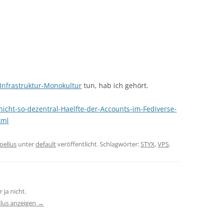
Infrastruktur-Monokultur
tun, hab ich gehört.
icht-so-dezentral-Haelfte-der-Accounts-im-Fediverse-
tml
oellus
unter
default
veröffentlicht. Schlagwörter:
STYX
,
VPS
.
 ja nicht.
llus anzeigen
→