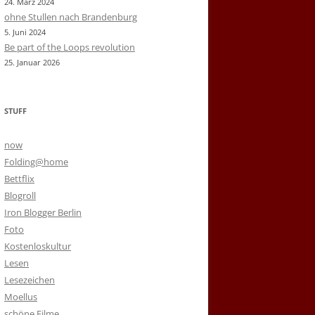
24. März 2024
ohne Stullen nach Brandenburg
5. Juni 2024
Be part of the Loops revolution
25. Januar 2026
STUFF
now
Folding@home
Bettflix
Blogroll
Iron Blogger Berlin
Foto
Kostenloskultur
Lesen
Lesezeichen
Moellus
schöne Filme