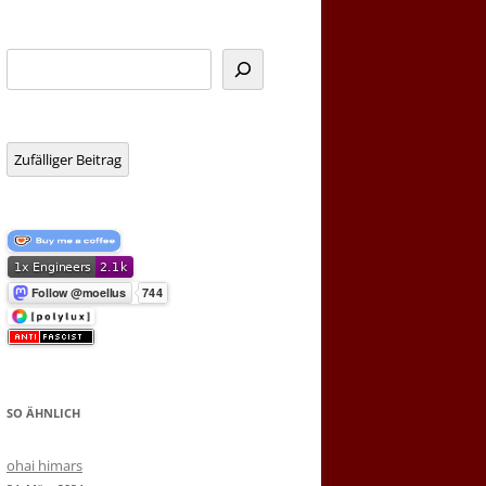
Suchen
Zufälliger Beitrag
SO ÄHNLICH
ohai himars