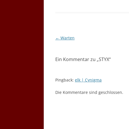
Beitragsnavigation
←
Warten
Ein Kommentar zu „
STYX
“
Pingback:
elk | Cynigma
Die Kommentare sind geschlossen.