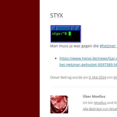
STYX
Man muss ja was gegen die
#hetzner 
https://www.heise.de/news/Gar-n
bei-Hetzner-gehostet-9597389.h
Dieser Beitrag wurde am
9. Mai 2024
von
M
Über Moellus
Ich bin
Moellus
und ihr
Alle Beiträge von Moe