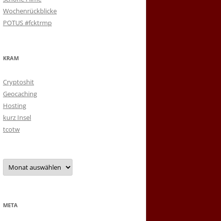
Wochenrückblicke
POTUS #fcktrmp
KRAM
Cryptoshit
Geocaching
Hosting
kurz Insel
tcotw
Archiv
META