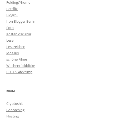
Folding@home
Bettflix
Blogroll
Iron Blogger Berlin
Foto
Kostenloskultur
Lesen
Lesezeichen
Moellus
schöne Filme
Wochenrückblicke
POTUS #fcktrmp
KRAM
Cryptoshit
Geocaching
Hosting