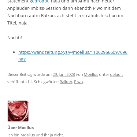
Statement
gedroppt
, naja und am Ahmt nach netter
Anplauder-Imbiss-Session dann ebendth Piwo mit dem
Nachbarn aufm Balkon, ach steht ja so ähnlich schon im
Titel, naja.
Nachti!
https://wandzeitung.xyz/@moellus/110629666097696
987
Dieser Beitrag wurde am
29. Juni 2023
von
Moellus
unter
default
veröffentlicht. Schlagwörter:
Balkon
,
Piwo
.
Über Moellus
Ich bin
Moellus
und ihr ja nicht.