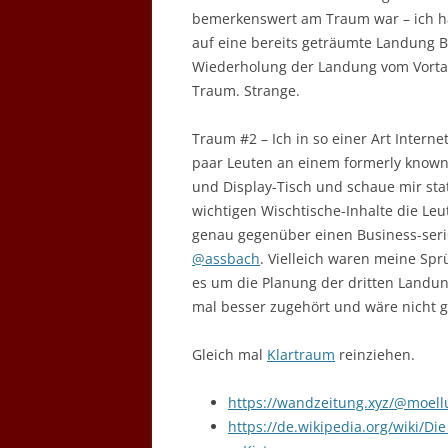
bemerkenswert am Traum war – ich ha
auf eine bereits geträumte Landung 
Wiederholung der Landung vom Vorta
Traum. Strange.
Traum #2 – Ich in so einer Art Intern
paar Leuten an einem formerly know
und Display-Tisch und schaue mir sta
wichtigen Wischtische-Inhalte die Le
genau gegenüber einen Business-seri
@assbach
. Vielleich waren meine Spr
es um die Planung der dritten Landun
mal besser zugehört und wäre nicht g
Gleich mal
Klartraum
reinziehen.
https://wandzeitung.xyz/@moel
https://de.wikipedia.org/wiki/