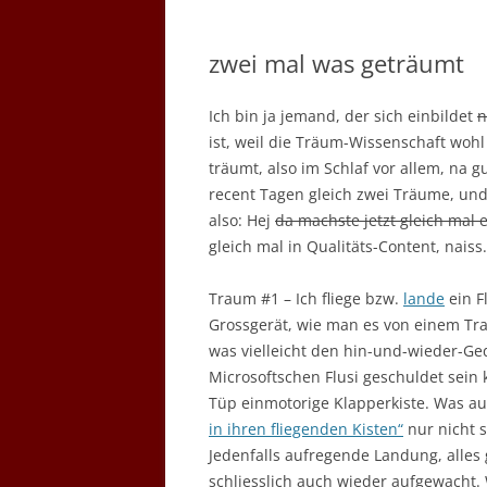
zwei mal was geträumt
Ich bin ja jemand, der sich einbildet
n
ist, weil die Träum-Wissenschaft woh
träumt, also im Schlaf vor allem, na g
recent Tagen gleich zwei Träume, und
also: Hej
da machste jetzt gleich mal 
gleich mal in Qualitäts-Content, naiss.
Traum #1 – Ich fliege bzw.
lande
ein F
Grossgerät, wie man es von einem Tr
was vielleicht den hin-und-wieder-G
Microsoftschen Flusi geschuldet sein
Tüp einmotorige Klapperkiste. Was a
in ihren fliegenden Kisten“
nur nicht so
Jedenfalls aufregende Landung, alles g
schliesslich auch wieder aufgewacht.