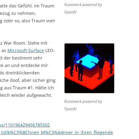
Kunstwerk powered by
tte das Gefühl, im Traum
OpenAI
Bezug zu nehmen,
g oder so, also Traum vom
etz War Room. Stehe mit
n as
Microsoft Surface
LED-
tt der bestimmt sehr
ute an und entdecke mir
ös dreinblickenden
üche doof, aber sicher ging
g aus Traum #1. Hätte ich
leich wieder aufgewacht.
Kunstwerk powered by
OpenAI
lus/110196429456785502
Die_tollk%C3%BChnen_M%C3%A4nner_in_ihren_fliegende