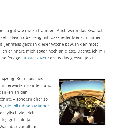
ie
so gut wie nie zu träumen. Auch wenn das Kwatsch
l sehr davon überzeugt ist, dass jeder Mensch immer
ut. Jehnfalls gab’s in dieser Woche bzw. in den most
 ich erinnere mich sogar noch an diese. Dachte ich mir
eine fetzige
Substack Note
draus
das giesste jetzt
lugzeug. Kein episches
aum erwarten könnte – und
edanken an den
 könnte – sondern eher so
us
„Die tollkühnen Männer
 stylisch vielleicht.
ing gut – bin ja
 Was aber vor allem