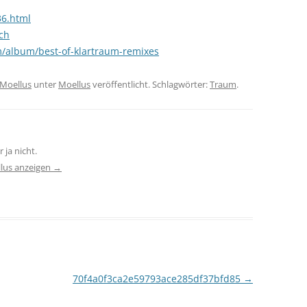
36.html
ch
/album/best-of-klartraum-remixes
Moellus
unter
Moellus
veröffentlicht. Schlagwörter:
Traum
.
 ja nicht.
llus anzeigen
→
70f4a0f3ca2e59793ace285df37bfd85
→