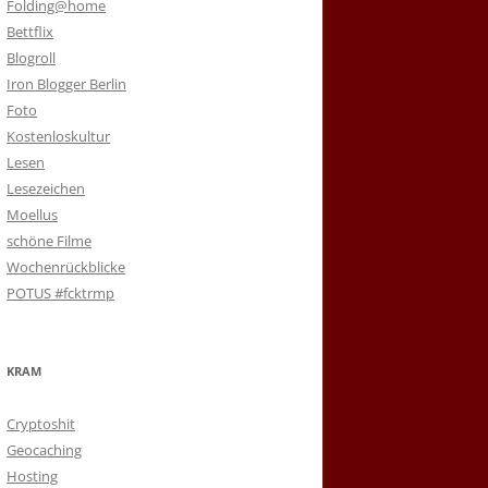
Folding@home
Bettflix
Blogroll
Iron Blogger Berlin
Foto
Kostenloskultur
Lesen
Lesezeichen
Moellus
schöne Filme
Wochenrückblicke
POTUS #fcktrmp
KRAM
Cryptoshit
Geocaching
Hosting