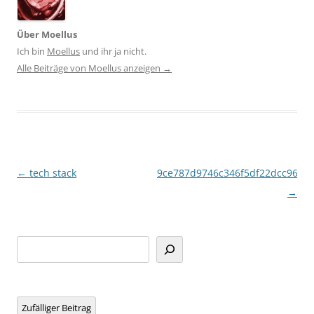
Über Moellus
Ich bin
Moellus
und ihr ja nicht.
Alle Beiträge von Moellus anzeigen
→
Beitragsnavigation
←
tech stack
9ce787d9746c346f5df22dcc96ee
→
Suchen
Zufälliger Beitrag