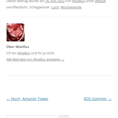
Dieser Beitrag wurde am
26. Juni 2022
von
Moellus
unter
default
veröffentlicht. Schlagwörter:
Luch
,
Wochenende
.
Über Moellus
Ich bin
Moellus
und ihr ja nicht.
Alle Beiträge von Moellus anzeigen
→
Beitragsnavigation
←
Huch, Amazon Tower
RDS-Sommer
→
Suchen