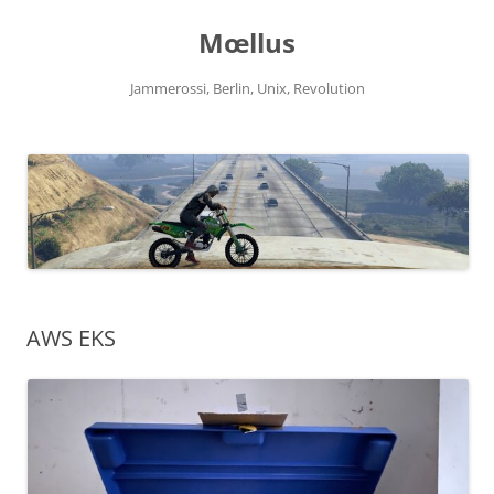
Zum
Inhalt
Mœllus
springen
Jammerossi, Berlin, Unix, Revolution
AWS EKS