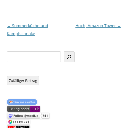
Beitragsnavigation
←
Sommerküche und
Huch, Amazon Tower
→
Kampfschnake
Suchen
Zufälliger Beitrag