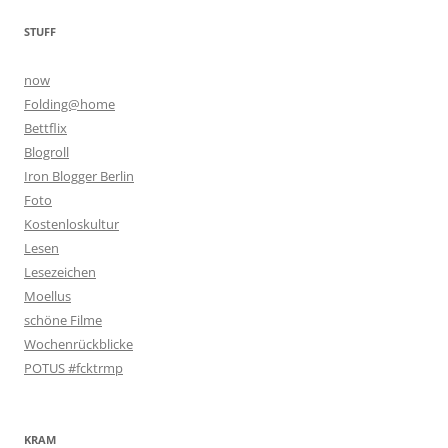
STUFF
now
Folding@home
Bettflix
Blogroll
Iron Blogger Berlin
Foto
Kostenloskultur
Lesen
Lesezeichen
Moellus
schöne Filme
Wochenrückblicke
POTUS #fcktrmp
KRAM