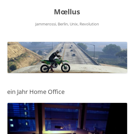
Zum
Inhalt
Mœllus
springen
Jammerossi, Berlin, Unix, Revolution
ein Jahr Home Office