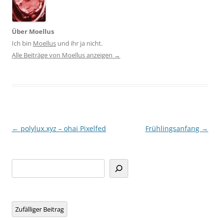
Über Moellus
Ich bin
Moellus
und ihr ja nicht.
Alle Beiträge von Moellus anzeigen
→
Beitragsnavigation
←
polylux.xyz – ohai Pixelfed
Frühlingsanfang
→
Suchen
Zufälliger Beitrag