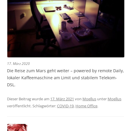
17. März 2020
Die Reise zum Mars geht weiter – powered by remote Daily,
lokaler Kaffeemaschine am Limit und stabilem Telekom-
DSL.
Dieser Beitrag wurde am
17. März 2021
von
Moellus
unter
Moellus
veröffentlicht. Schlagwörter:
COVID-19
,
Home Office
.