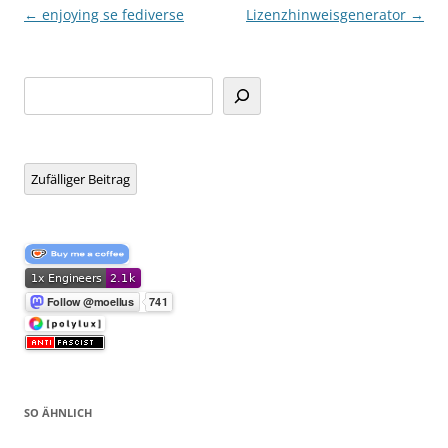
Beitragsnavigation
←
enjoying se fediverse
Lizenzhinweisgenerator
→
Suchen
Zufälliger Beitrag
SO ÄHNLICH