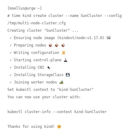
[moellus@urge ~]

# time kind create cluster --name SunCluster --config 
/tmp/multi-node-cluster.cfg

Creating cluster "SunCluster" ...

 ✓ Ensuring node image (kindest/node:v1.17.0) 🖼

 ✓ Preparing nodes 
 ✓ Writing configuration 
 ✓ Starting control-plane 
 ✓ Installing CNI 
 ✓ Installing StorageClass 
 ✓ Joining worker nodes 
Set kubectl context to "kind-SunCluster"

You can now use your cluster with:

kubectl cluster-info --context kind-SunCluster

Thanks for using kind! 