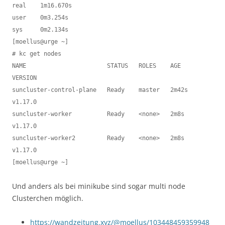
real    1m16.670s

user    0m3.254s

sys     0m2.134s

[moellus@urge ~]

# kc get nodes

NAME                       STATUS   ROLES    AGE     
VERSION

suncluster-control-plane   Ready    master   2m42s   
v1.17.0

suncluster-worker          Ready    <none>   2m8s    
v1.17.0

suncluster-worker2         Ready    <none>   2m8s    
v1.17.0

[moellus@urge ~]
Und anders als bei minikube sind sogar multi node
Clusterchen möglich.
https://wandzeitung.xyz/@moellus/103448459359948