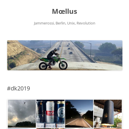
Zum
Inhalt
Mœllus
springen
Jammerossi, Berlin, Unix, Revolution
#dk2019