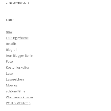
7. November 2016
STUFF
now
Folding@home
Bettflix
Blogroll
Iron Blogger Berlin
Foto
Kostenloskultur
Lesen
Lesezeichen
Moellus
schöne Filme
Wochenrückblicke
POTUS #fcktrmp