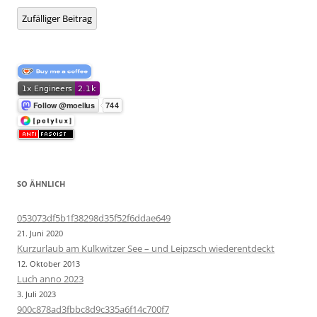
Zufälliger Beitrag
SO ÄHNLICH
053073df5b1f38298d35f52f6ddae649
21. Juni 2020
Kurzurlaub am Kulkwitzer See – und Leipzsch wiederentdeckt
12. Oktober 2013
Luch anno 2023
3. Juli 2023
900c878ad3fbbc8d9c335a6f14c700f7