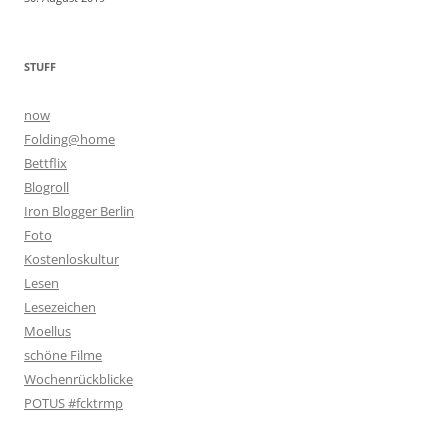
STUFF
now
Folding@home
Bettflix
Blogroll
Iron Blogger Berlin
Foto
Kostenloskultur
Lesen
Lesezeichen
Moellus
schöne Filme
Wochenrückblicke
POTUS #fcktrmp