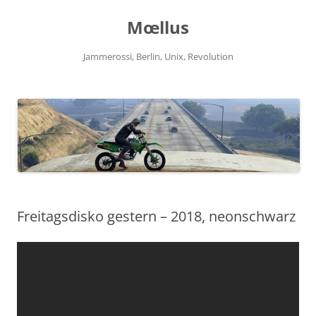
Zum
Inhalt
Mœllus
springen
Jammerossi, Berlin, Unix, Revolution
Freitagsdisko gestern – 2018, neonschwarz