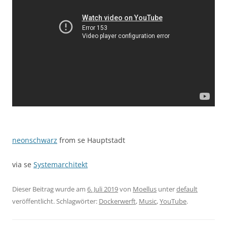
neonschwarz
from se Hauptstadt
via se
Systemarchitekt
Dieser Beitrag wurde am
6. Juli 2019
von
Moellus
unter
default
veröffentlicht. Schlagwörter:
Dockerwerft
,
Music
,
YouTube
.