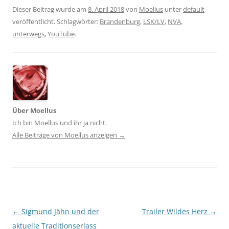
Dieser Beitrag wurde am
8. April 2018
von
Moellus
unter
default
veröffentlicht. Schlagwörter:
Brandenburg
,
LSK/LV
,
NVA
,
unterwegs
,
YouTube
.
Über Moellus
Ich bin
Moellus
und ihr ja nicht.
Alle Beiträge von Moellus anzeigen
→
Beitragsnavigation
←
Sigmund Jähn und der
Trailer Wildes Herz
→
aktuelle Traditionserlass