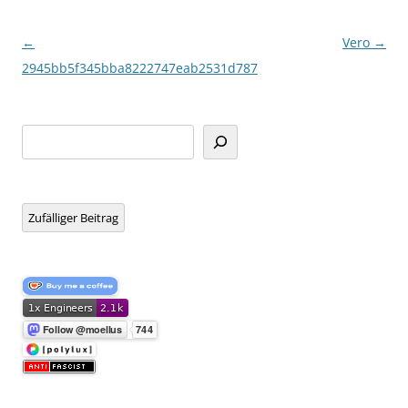
Beitragsnavigation
←
Vero
→
2945bb5f345bba8222747eab2531d787
Suchen
Zufälliger Beitrag