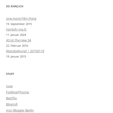
SO ÄHNLICH
one more Film thing
19. September 2015
hpybdy ma.tt
11. Januar 2024
43 ist the new 34
22. Februar 2016
Wandzeitung! | 20150119
19. Januar 2015
STUFF
now
Folding@home
Bettflix
Blogroll
Iron Blogger Berlin