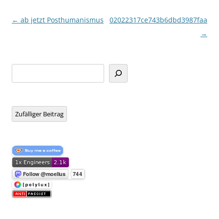
Beitragsnavigation
←
ab jetzt Posthumanismus
02022317ce743b6dbd3987faa945
→
Suchen
Zufälliger Beitrag