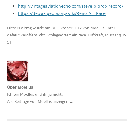
http://vintageaviationecho.com/steve-o-prop-record/
https://de.wikipedia.org/wiki/Reno_Air_Race
Dieser Beitrag wurde am
31. Oktober 2017
von
Moellus
unter
default
veröffentlicht. Schlagwörter:
Air Race
,
Luftkraft
,
Mustang
,
P-
51
.
Über Moellus
Ich bin
Moellus
und ihr ja nicht.
Alle Beiträge von Moellus anzeigen
→