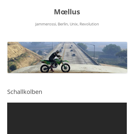
Zum
Inhalt
Mœllus
springen
Jammerossi, Berlin, Unix, Revolution
Schallkolben